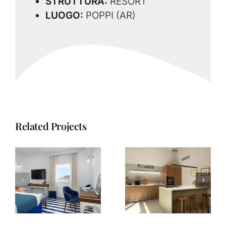
STRUTTURA:
RESORT
LUOGO:
POPPI (AR)
Related Projects
Manifattura
i
The Gate Hotel
Tabacchi